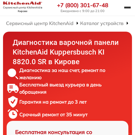
+7 (800) 301-67-48
Сервисный центр KitchenAid
в
Ежедневно с 9:00 до 21:00
Кирове
Сервисный центр KitchenAid
Каталог устройств
Р
Диагностика варочной панели
KitchenAid Kuppersbusch KI
8820.0 SR в Кирове
Диагностика за наш счет, ремонт по
желанию
Бесплатный выезд курьера в день
обращения
Гарантия на ремонт до 3 лет
Срочный ремонт от 35 минут
Бесплатная консультация со