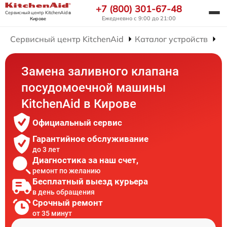
+7 (800) 301-67-48
Сервисный центр KitchenAid
в
Ежедневно с 9:00 до 21:00
Кирове
Сервисный центр KitchenAid
Каталог устройств
Р
Замена заливного клапана
посудомоечной машины
KitchenAid в Кирове
Официальный сервис
Гарантийное обслуживание
до 3 лет
Диагностика за наш счет,
ремонт по желанию
Бесплатный выезд курьера
в день обращения
Срочный ремонт
от 35 минут