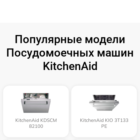
Популярные модели
Посудомоечных машин
KitchenAid
KitchenAid KDSCM
KitchenAid KIO 3T133
82100
PE