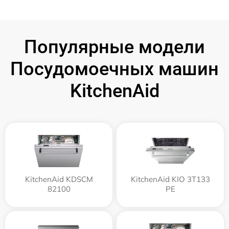
Популярные модели
Посудомоечных машин
KitchenAid
KitchenAid KDSCM
KitchenAid KIO 3T133
82100
PE