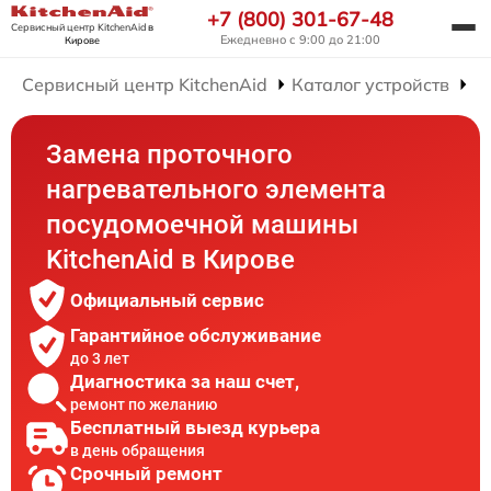
+7 (800) 301-67-48
Сервисный центр KitchenAid
в
Ежедневно с 9:00 до 21:00
Кирове
Сервисный центр KitchenAid
Каталог устройств
Р
Замена проточного
нагревательного элемента
посудомоечной машины
KitchenAid в Кирове
Официальный сервис
Гарантийное обслуживание
до 3 лет
Диагностика за наш счет,
ремонт по желанию
Бесплатный выезд курьера
в день обращения
Срочный ремонт