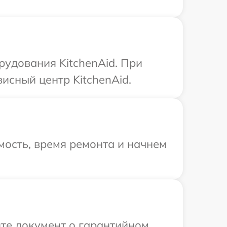
удования KitchenAid. При
исный центр KitchenAid.
ость, время ремонта и начнем
те документ о гарантийном