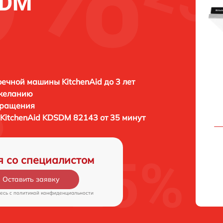
SDM
ечной машины KitchenAid до 3 лет
 желанию
бращения
KitchenAid KDSDM 82143 от 35 минут
я со специалистом
Оставить заявку
есь c
политикой конфиденциальности