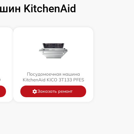
ин KitchenAid
Посудомоечная машина
0
KitchenAid KICO 3T133 PFES
Заказать ремонт