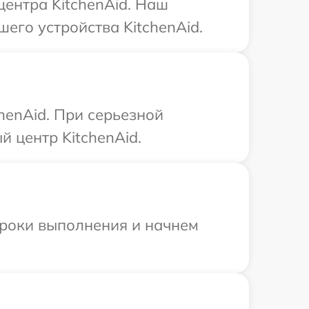
центра KitchenAid. Наш
его устройства KitchenAid.
henAid. При серьезной
 центр KitchenAid.
сроки выполнения и начнем