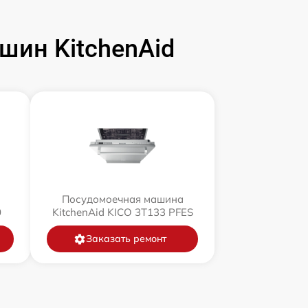
ин KitchenAid
Посудомоечная машина
0
KitchenAid KICO 3T133 PFES
Заказать ремонт