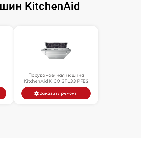
ин KitchenAid
Посудомоечная машина
3
KitchenAid KICO 3T133 PFES
Заказать ремонт