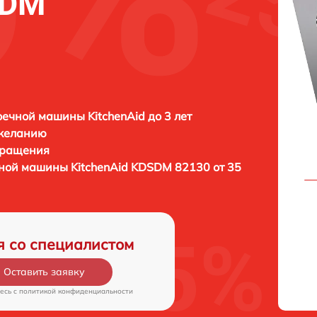
SDM
ечной машины KitchenAid до 3 лет
 желанию
бращения
чной машины
KitchenAid KDSDM 82130 от 35
я со специалистом
Оставить заявку
есь c
политикой конфиденциальности