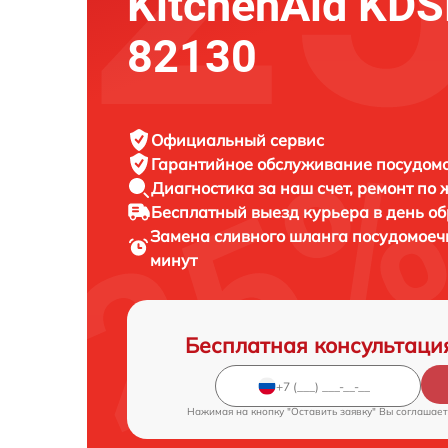
KitchenAid KD
82130
Официальный сервис
Гарантийное обслуживание
посудомо
Диагностика за наш счет,
ремонт по
Бесплатный выезд курьера
в день о
Замена сливного шланга посудомое
минут
Бесплатная консультаци
Нажимая на кнопку "Оставить заявку" Вы соглашает