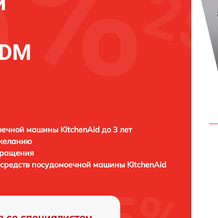
й
SDM
ечной машины KitchenAid до 3 лет
 желанию
бращения
 средств посудомоечной машины
KitchenAid
я со специалистом