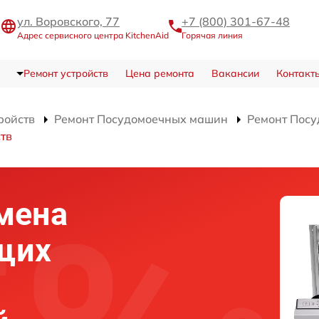
ул. Воровского, 77
+7 (800) 301-67-48
Адрес сервисного центра KitchenAid
Горячая линия
Ремонт устройств
Цена ремонта
Вакансии
Контакт
ройств
Ремонт Посудомоечных машин
Ремонт Пос
тв
мена
щих