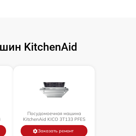
ин KitchenAid
Посудомоечная машина
3
KitchenAid KICO 3T133 PFES
Заказать ремонт