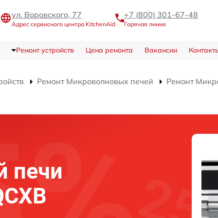
ул. Воровского, 77
+7 (800) 301-67-48
Адрес сервисного центра KitchenAid
Горячая линия
Ремонт устройств
Цена ремонта
Вакансии
Контакт
ройств
Ремонт Микроволновых печей
Ремонт Микр
й печи
QCXB