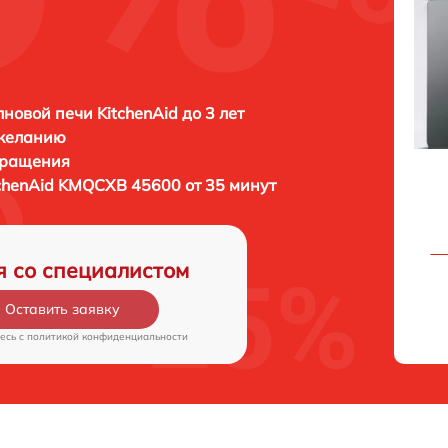
новой печи KitchenAid до 3 лет
 желанию
бращения
chenAid KMQCXB 45600 от 35 минут
я со специалистом
Оставить заявку
есь c
политикой конфиденциальности