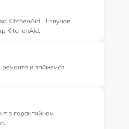
а KitchenAid. В случае
р KitchenAid.
я ремонта и займемся
ент о гарантийном
и.