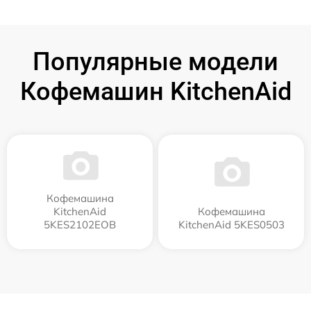
Популярные модели
Кофемашин KitchenAid
Кофемашина
KitchenAid
Кофемашина
5KES2102EOB
KitchenAid 5KES0503