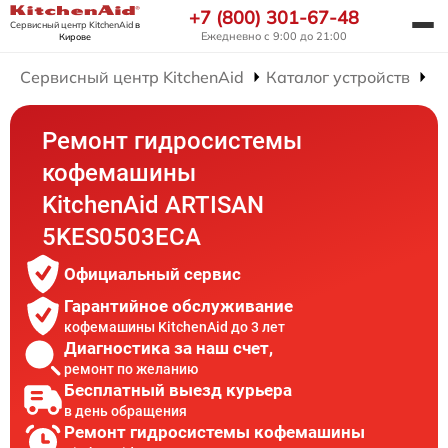
+7 (800) 301-67-48
Сервисный центр KitchenAid
в
Ежедневно с 9:00 до 21:00
Кирове
Сервисный центр KitchenAid
Каталог устройств
Р
Ремонт гидросистемы
кофемашины
KitchenAid ARTISAN
5KES0503ECA
Официальный сервис
Гарантийное обслуживание
кофемашины KitchenAid до 3 лет
Диагностика за наш счет,
ремонт по желанию
Бесплатный выезд курьера
в день обращения
Ремонт гидросистемы кофемашины