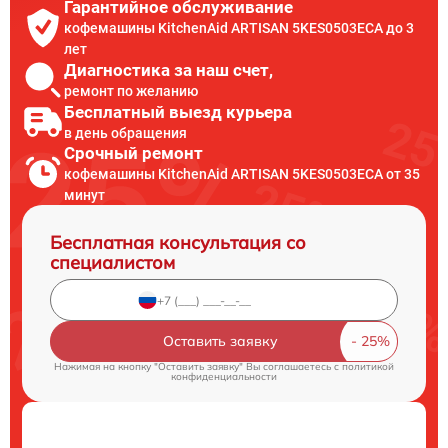
Гарантийное обслуживание
кофемашины KitchenAid ARTISAN 5KES0503ECA до 3
лет
Диагностика за наш счет,
ремонт по желанию
Бесплатный выезд курьера
в день обращения
Срочный ремонт
кофемашины KitchenAid ARTISAN 5KES0503ECA от 35
минут
Бесплатная консультация со
специалистом
Оставить заявку
Нажимая на кнопку "Оставить заявку" Вы соглашаетесь c
политикой
конфиденциальности