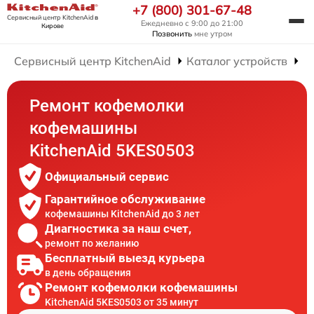
+7 (800) 301-67-48
Сервисный центр KitchenAid
в
Ежедневно с 9:00 до 21:00
Кирове
Позвонить
мне утром
Сервисный центр KitchenAid
Каталог устройств
Р
Ремонт кофемолки
кофемашины
KitchenAid 5KES0503
Официальный сервис
Гарантийное обслуживание
кофемашины KitchenAid до 3 лет
Диагностика за наш счет,
ремонт по желанию
Бесплатный выезд курьера
в день обращения
Ремонт кофемолки кофемашины
KitchenAid 5KES0503 от 35 минут