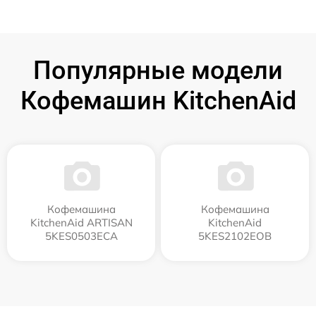
Популярные модели
Кофемашин KitchenAid
Кофемашина
Кофемашина
KitchenAid ARTISAN
KitchenAid
5KES0503ECA
5KES2102EOB