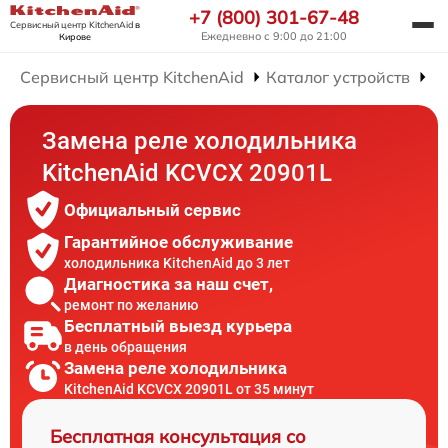
+7 (800) 301-67-48
Сервисный центр KitchenAid
в
Ежедневно с 9:00 до 21:00
Кирове
Сервисный центр KitchenAid
Каталог устройств
Р
Замена реле холодильника
KitchenAid KCVCX 20901L
Официальный сервис
Гарантийное обслуживание
холодильника KitchenAid до 3 лет
Диагностика за наш счет,
ремонт по желанию
Бесплатный выезд курьера
в день обращения
Замена реле холодильника
KitchenAid KCVCX 20901L от 35 минут
Бесплатная консультация со