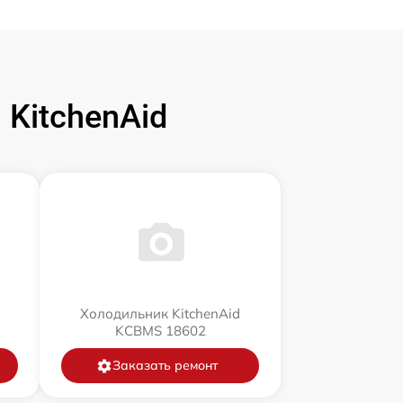
KitchenAid
Холодильник KitchenAid
KCBMS 18602
Заказать ремонт