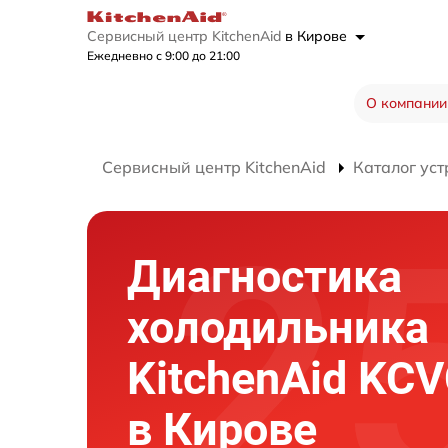
Сервисный центр KitchenAid
в Кирове
Ежедневно с 9:00 до 21:00
О компании
Сервисный центр KitchenAid
Каталог уст
Диагностика
холодильника
KitchenAid KC
в Кирове