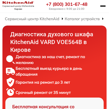
+7 (800) 301-67-48
Сервисный центр KitchenAid
в
Ежедневно с 9:00 до 21:00
Кирове
Сервисный центр KitchenAid
Каталог устройств
Р
Диагностика духового шкафа
KitchenAid VARD VOE564B в
Кирове
Диагностика за наш счет, ремонт по
желанию
Бесплатный выезд курьера в день
обращения
Гарантия на ремонт до 3 лет
Срочный ремонт от 35 минут
Бесплатная консультация со