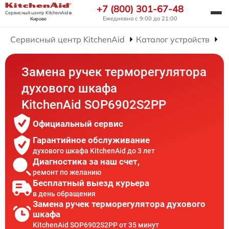
+7 (800) 301-67-48
Сервисный центр KitchenAid
в
Ежедневно с 9:00 до 21:00
Кирове
Сервисный центр KitchenAid
Каталог устройств
Р
Замена ручек терморегулятора
духового шкафа
KitchenAid SOP6902S2PP
Официальный сервис
Гарантийное обслуживание
духового шкафа KitchenAid до 3 лет
Диагностика за наш счет,
ремонт по желанию
Бесплатный выезд курьера
в день обращения
Замена ручек терморегулятора духового
шкафа
KitchenAid SOP6902S2PP от 35 минут