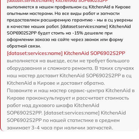
[dataset:services:name] KitchenAid SOP6902S2PP
выполняется в нашем профильном сц KitchenAid в Кирове
опытными мастерами. На все виды работ и запчасти
предоставляем расширенную гарантию - мы в сц уверены
в качестве наших работ. [dataset:services:name] KitchenAid
SOP6902S2PP будет стоить на -15% дешевле при
оформлении заказа на сайте через звонок или форму
обратной связи.
[dataset:services:name] KitchenAid SOP6902S2PP
выполняется на выезде, если не требует большого
оборудования и сложного ремонта. В таких случаях
наш мастер доставит KitchenAid SOP6902S2PP в сц
KitchenAid в Кирове и доставит обратно.
Позвоните и наш мастер сервис-центра KitchenAid в
Кирове проконсультирует и рассчитает стоимость
работ над духового шкафа KitchenAid
SOP6902S2PP. [dataset:services:name] KitchenAid
SOP6902S2PP по нашей статистике в среднем
занимает 3-4 часа при наличии запчастей.