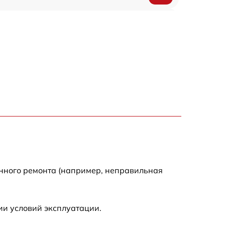
1200 р
500 р
700 р
500 р
900 р
1500 р
енного ремонта (например, неправильная
ии условий эксплуатации.