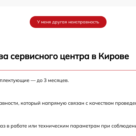
от 60 мин
У меня другая неисправность
от 60 мин
от 60 мин
ва сервисного центра в Кирове
от 60 мин
мплектующие — до 3 месяцев.
от 60 мин
от 60 мин
авности, который напрямую связан с качеством провед
аз в работе или техническим параметрам при соблюден