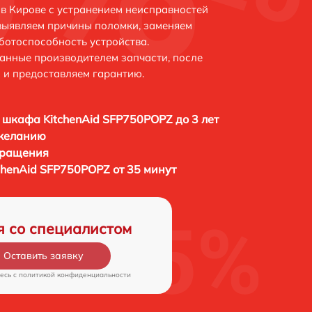
в Кирове с устранением неисправностей
выявляем причины поломки, заменяем
ботоспособность устройства.
анные производителем запчасти, после
 и предоставляем гарантию.
 шкафа KitchenAid SFP750POPZ до 3 лет
 желанию
бращения
chenAid SFP750POPZ от 35 минут
я со специалистом
Оставить заявку
есь c
политикой конфиденциальности