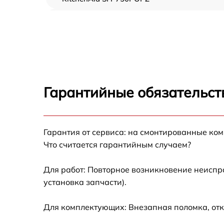
Замена ТЭН KitchenAid SFP750POPZ
Замена таймера KitchenAid SFP750POPZ
Замена предохранителя KitchenAid
SFP750POPZ
Гарантийные обязательст
Замена шнура питания KitchenAid
SFP750POPZ
Замена термодатчика KitchenAid
Гарантия от сервиса: на смонтированные ко
SFP750POPZ
Что считается гарантийным случаем?
Замена панели управления KitchenAid
SFP750POPZ
Для работ: Повторное возникновение неиспр
установка запчасти).
Для комплектующих: Внезапная поломка, отк