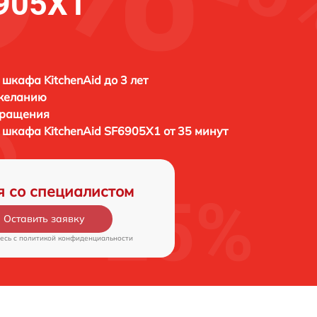
6905X1
 шкафа KitchenAid до 3 лет
 желанию
бращения
о шкафа
KitchenAid SF6905X1 от 35 минут
я со специалистом
Оставить заявку
есь c
политикой конфиденциальности