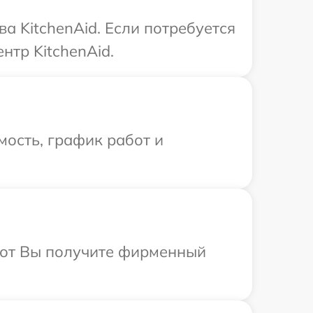
а KitchenAid. Если потребуется
нтр KitchenAid.
ость, график работ и
абот Вы получите фирменный