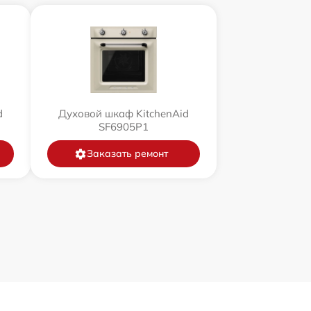
d
Духовой шкаф KitchenAid
SF6905P1
Заказать ремонт