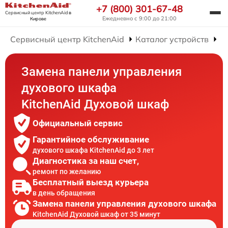
+7 (800) 301-67-48
Сервисный центр KitchenAid
в
Ежедневно с 9:00 до 21:00
Кирове
Сервисный центр KitchenAid
Каталог устройств
Р
Замена панели управления
духового шкафа
KitchenAid Духовой шкаф
Официальный сервис
Гарантийное обслуживание
духового шкафа KitchenAid до 3 лет
Диагностика за наш счет,
ремонт по желанию
Бесплатный выезд курьера
в день обращения
Замена панели управления духового шкафа
KitchenAid Духовой шкаф от 35 минут